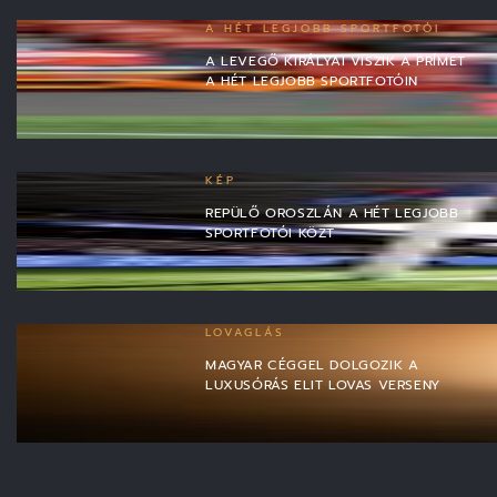
A HÉT LEGJOBB SPORTFOTÓI
A LEVEGŐ KIRÁLYAI VISZIK A PRÍMET
A HÉT LEGJOBB SPORTFOTÓIN
KÉP
REPÜLŐ OROSZLÁN A HÉT LEGJOBB
SPORTFOTÓI KÖZT
LOVAGLÁS
MAGYAR CÉGGEL DOLGOZIK A
LUXUSÓRÁS ELIT LOVAS VERSENY