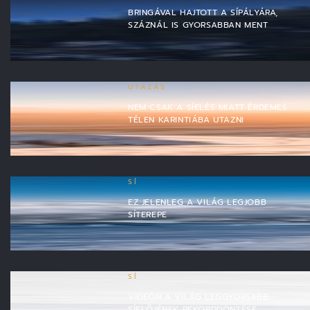
BRINGÁVAL HAJTOTT A SÍPÁLYÁRA,
SZÁZNÁL IS GYORSABBAN MENT
UTAZÁS
NEM CSAK A SÍELÉS MIATT ÉRDEMES
TÉLEN KARINTIÁBA UTAZNI
SÍ
EZ JELENLEG A VILÁG LEGJOBB
SÍTEREPE
SÍ
VIDEÓN A VILÁG LEGGYORSABB
SÍELŐJÉNEK REKORDDÖNTÉSE