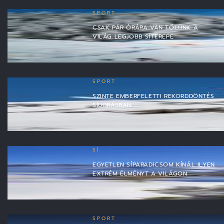
SPORT
CSAK PÁR ÓRÁRA VAN TŐLÜNK A
VILÁG LEGJOBB SÍTEREPE
SPORT
SZINTE EMBERFELETTI REKORDDÖNTÉS
SÍUGRÁSBAN
SÍ
EGYETLEN SÍPARADICSOM KÍNÁL ILYEN
EXTRÉM ÉLMÉNYT A VILÁGON
SPORT