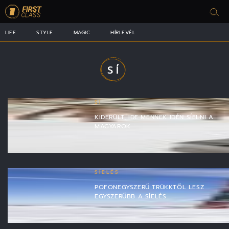
LIFE
STYLE
MAGIC
HÍRLEVÉL
SÍ
SÍ
KIDERÜLT, IDE MENNEK IDÉN SÍELNI A
MAGYAROK
SÍELÉS
POFONEGYSZERŰ TRÜKKTŐL LESZ
EGYSZERŰBB A SÍELÉS