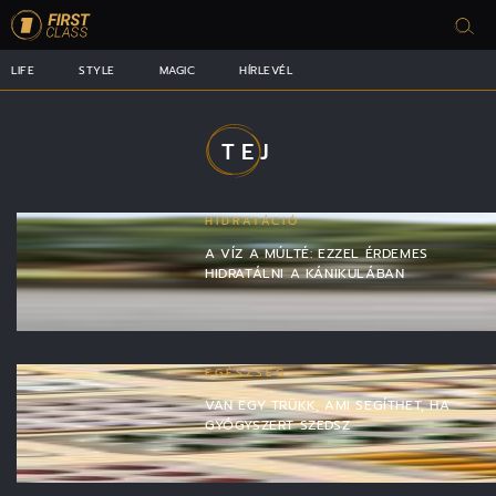
LIFE
STYLE
MAGIC
HÍRLEVÉL
TEJ
HIDRATÁCIÓ
A VÍZ A MÚLTÉ: EZZEL ÉRDEMES
HIDRATÁLNI A KÁNIKULÁBAN
EGÉSZSÉG
VAN EGY TRÜKK, AMI SEGÍTHET, HA
GYÓGYSZERT SZEDSZ