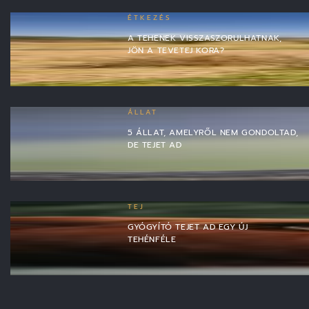
ÉTKEZÉS
A TEHENEK VISSZASZORULHATNAK,
JÖN A TEVETEJ KORA?
ÁLLAT
5 ÁLLAT, AMELYRŐL NEM GONDOLTAD,
DE TEJET AD
TEJ
GYÓGYÍTÓ TEJET AD EGY ÚJ
TEHÉNFÉLE