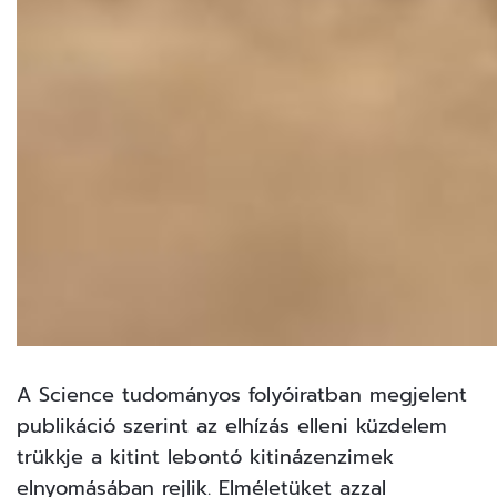
A Science tudományos folyóiratban megjelent
publikáció szerint az elhízás elleni küzdelem
trükkje a kitint lebontó kitinázenzimek
elnyomásában rejlik. Elméletüket azzal