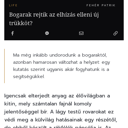
LIFE
FEHÉR PATRIK
Bogarak rejtik az elhízás elleni új
trükköt?
Ma még inkább undorodunk a bogaraktól,
azonban hamarosan változhat a helyzet: egy
kutatás szerint ugyanis akár fogyhatunk is a
segítségükkel.
Igencsak elterjedt anyag az élővilágban a
kitin, mely számtalan fajnál komoly
jelentőséggel bír. A lágy testű rovarokat ez
védi meg a külvilág hatásainak egy részétől,
de ebből készült a rákfélék páncélja is. Az