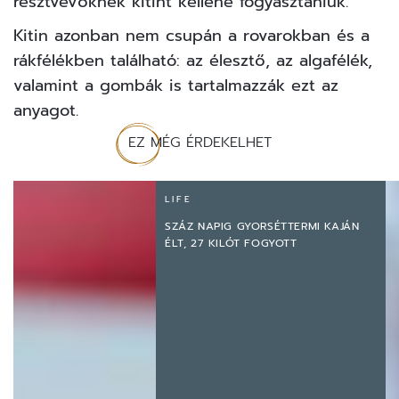
résztvevőknek kitint kellene fogyasztaniuk.
Kitin azonban nem csupán a rovarokban és a
rákfélékben található: az élesztő, az algafélék,
valamint a gombák is tartalmazzák ezt az
anyagot.
EZ MÉG ÉRDEKELHET
LIFE
SZÁZ NAPIG GYORSÉTTERMI KAJÁN
ÉLT, 27 KILÓT FOGYOTT