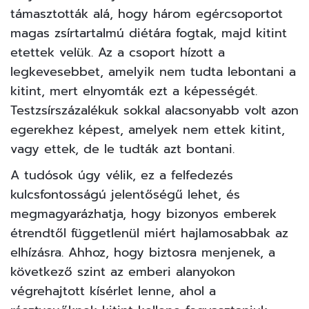
támasztották alá, hogy három egércsoportot
magas zsírtartalmú diétára fogtak, majd kitint
etettek velük. Az a csoport hízott a
legkevesebbet, amelyik nem tudta lebontani a
kitint, mert elnyomták ezt a képességét.
Testzsírszázalékuk sokkal alacsonyabb volt azon
egerekhez képest, amelyek nem ettek kitint,
vagy ettek, de le tudták azt bontani.
A tudósok úgy vélik, ez a felfedezés
kulcsfontosságú jelentőségű lehet, és
megmagyarázhatja, hogy bizonyos emberek
étrendtől függetlenül miért hajlamosabbak az
elhízásra. Ahhoz, hogy biztosra menjenek, a
következő szint az emberi alanyokon
végrehajtott kísérlet lenne, ahol a