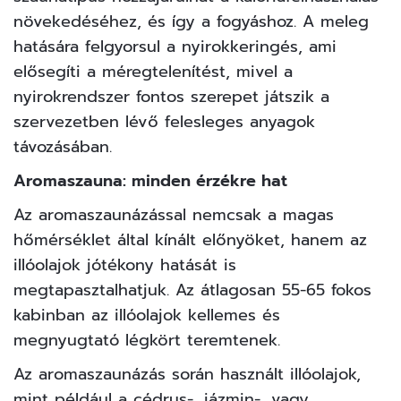
növekedéséhez, és így a fogyáshoz. A meleg
hatására felgyorsul a nyirokkeringés, ami
elősegíti a méregtelenítést, mivel a
nyirokrendszer fontos szerepet játszik a
szervezetben lévő felesleges anyagok
távozásában.
Aromaszauna: minden érzékre hat
Az aromaszaunázással nemcsak a magas
hőmérséklet által kínált előnyöket, hanem az
illóolajok jótékony hatását is
megtapasztalhatjuk. Az átlagosan 55-65 fokos
kabinban az illóolajok kellemes és
megnyugtató légkört teremtenek.
Az aromaszaunázás során használt illóolajok,
mint például a cédrus-, jázmin-, vagy