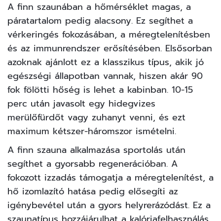
A finn szaunában a hőmérséklet magas, a
páratartalom pedig alacsony. Ez segíthet a
vérkeringés fokozásában, a méregtelenítésben
és az immunrendszer erősítésében. Elsősorban
azoknak ajánlott ez a klasszikus típus, akik jó
egészségi állapotban vannak, hiszen akár 90
fok fölötti hőség is lehet a kabinban. 10-15
perc után javasolt egy hidegvizes
merülőfürdőt vagy zuhanyt venni, és ezt
maximum kétszer-háromszor ismételni.
A finn szauna alkalmazása sportolás után
segíthet a gyorsabb regenerációban. A
fokozott izzadás támogatja a méregtelenítést, a
hő izomlazító hatása pedig elősegíti az
igénybevétel után a gyors helyrerázódást. Ez a
szaunatípus hozzájárulhat a kalóriafelhasználás