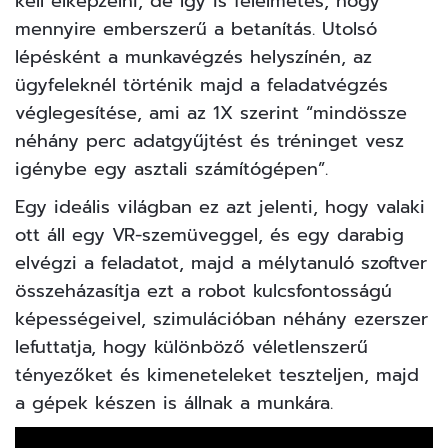
kell elképzelni, de így is félelmetes, hogy
mennyire emberszerű a betanítás. Utolsó
lépésként a munkavégzés helyszínén, az
ügyfeleknél történik majd a feladatvégzés
véglegesítése, ami az 1X szerint “mindössze
néhány perc adatgyűjtést és tréninget vesz
igénybe egy asztali számítógépen”.
Egy ideális világban ez azt jelenti, hogy valaki
ott áll egy
VR-szemüveggel
, és egy darabig
elvégzi a feladatot, majd a mélytanuló szoftver
összeházasítja ezt a robot kulcsfontosságú
képességeivel, szimulációban néhány ezerszer
lefuttatja, hogy különböző véletlenszerű
tényezőket és kimeneteleket teszteljen, majd
a gépek készen is állnak a munkára.