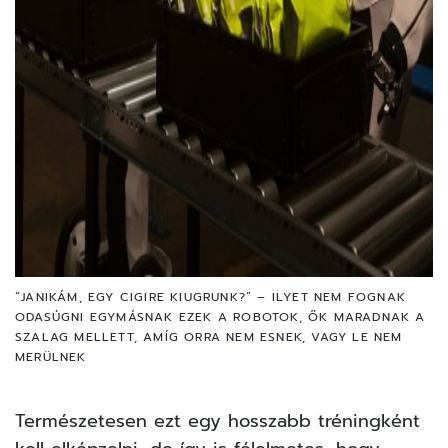
“JANIKÁM, EGY CIGIRE KIUGRUNK?” – ILYET NEM FOGNAK
ODASÚGNI EGYMÁSNAK EZEK A ROBOTOK, ŐK MARADNAK A
SZALAG MELLETT, AMÍG ORRA NEM ESNEK, VAGY LE NEM
MERÜLNEK
Természetesen ezt egy hosszabb tréningként