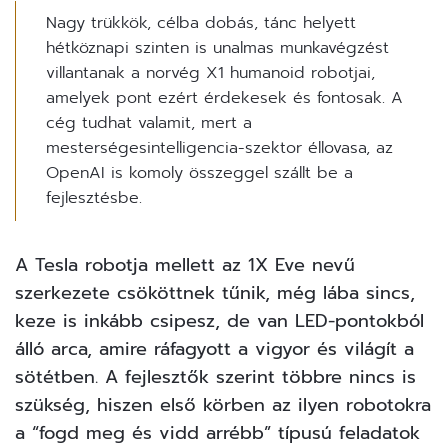
Nagy trükkök, célba dobás, tánc helyett
hétköznapi szinten is unalmas munkavégzést
villantanak a norvég X1 humanoid robotjai,
amelyek pont ezért érdekesek és fontosak. A
cég tudhat valamit, mert a
mesterségesintelligencia-szektor éllovasa, az
OpenAI is komoly összeggel szállt be a
fejlesztésbe.
A
Tesla robotja
mellett az 1X Eve nevű
szerkezete csököttnek tűnik, még lába sincs,
keze is inkább csipesz, de van LED-pontokból
álló arca, amire ráfagyott a vigyor és világít a
sötétben. A fejlesztők szerint többre nincs is
szükség, hiszen első körben az ilyen robotokra
a “fogd meg és vidd arrébb” típusú feladatok