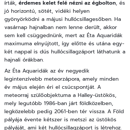
írták,
érdemes kelet felé nézni az égbolton
, és
jó horizontú, sötét, vidéki helyen
gyönyörködni a májusi hullócsillagesőben. Ha
vasárnap hajnalban nem lenne derült, akkor
sem kell csüggednünk, mert az Éta Aquaridák
maximuma elnyújtott, így előtte és utána egy-
két nappal is dús hullócsillagzáport láthatunk a
hajnali órákban.
Az Éta Aquaridák az év negyedik
legintenzívebb meteorzápora, amely minden
év május elején éri el csúcspontját. A
meteorraj szülőobjektuma a Halley-üstökös,
mely legutóbb 1986-ban járt földközelben,
legközelebb pedig 2061-ben tér vissza. A Föld
pályája évente kétszer is metszi az üstökös
pályáját, ami két hullócsillagzáport is létrehoz.