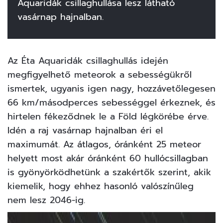
Aquaridák csillaghullása lesz látható
vasárnap hajnalban.
Az Éta Aquaridák csillaghullás idején
megfigyelhető meteorok a sebességükről
ismertek, ugyanis igen nagy, hozzávetőlegesen
66 km/másodperces sebességgel érkeznek, és
hirtelen fékeződnek le a Föld légkörébe érve.
Idén a raj vasárnap hajnalban éri el
maximumát. Az átlagos, óránként 25 meteor
helyett most akár óránként 60 hullócsillagban
is gyönyörködhetünk a szakértők szerint, akik
kiemelik, hogy ehhez hasonló valószínűleg
nem lesz 2046-ig.