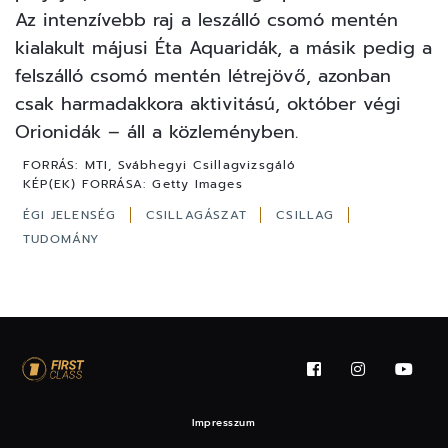
Az intenzívebb raj a leszálló csomó mentén
kialakult májusi Éta Aquaridák, a másik pedig a
felszálló csomó mentén létrejövő, azonban
csak harmadakkora aktivitású, október végi
Orionidák – áll a közleményben.
FORRÁS:
MTI, Svábhegyi Csillagvizsgáló
KÉP(EK) FORRÁSA:
Getty Images
ÉGI JELENSÉG
CSILLAGÁSZAT
CSILLAG
TUDOMÁNY
Impresszum