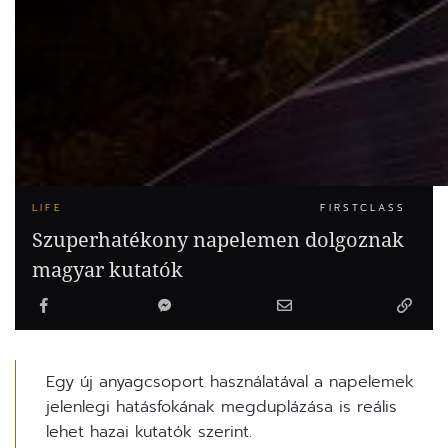
LIFE
FIRSTCLASS
Szuperhatékony napelemen dolgoznak
magyar kutatók
Egy új anyagcsoport használatával a napelemek
jelenlegi hatásfokának megduplázása is reális
lehet hazai kutatók szerint.