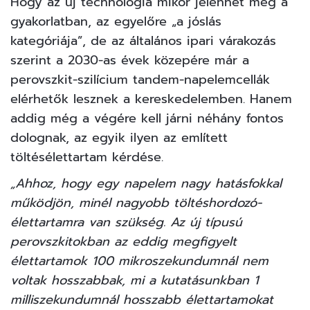
Hogy az új technológia mikor jelenhet meg a
gyakorlatban, az egyelőre „a jóslás
kategóriája”, de az általános ipari várakozás
szerint a 2030-as évek közepére már a
perovszkit-szilícium tandem-napelemcellák
elérhetők lesznek a kereskedelemben. Hanem
addig még a végére kell járni néhány fontos
dolognak, az egyik ilyen az említett
töltésélettartam kérdése.
„Ahhoz, hogy egy napelem nagy hatásfokkal
működjön, minél nagyobb töltéshordozó-
élettartamra van szükség. Az új típusú
perovszkitokban az eddig megfigyelt
élettartamok 100 mikroszekundumnál nem
voltak hosszabbak, mi a kutatásunkban 1
milliszekundumnál hosszabb élettartamokat