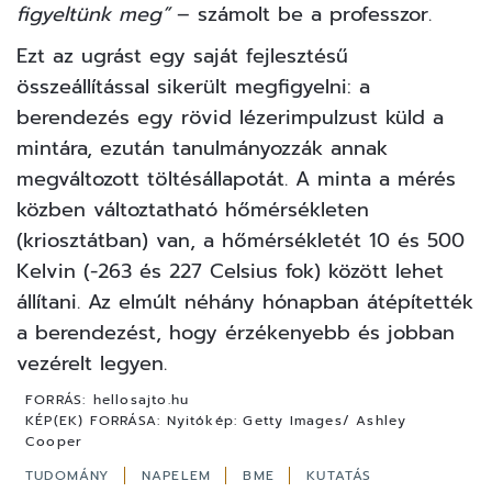
figyeltünk meg”
– számolt be a professzor.
Ezt az ugrást egy saját fejlesztésű
összeállítással sikerült megfigyelni: a
berendezés egy rövid lézerimpulzust küld a
mintára, ezután tanulmányozzák annak
megváltozott töltésállapotát. A minta a mérés
közben változtatható hőmérsékleten
(kriosztátban) van, a hőmérsékletét 10 és 500
Kelvin (-263 és 227 Celsius fok) között lehet
állítani. Az elmúlt néhány hónapban átépítették
a berendezést, hogy érzékenyebb és jobban
vezérelt legyen.
FORRÁS:
hellosajto.hu
KÉP(EK) FORRÁSA:
Nyitókép: Getty Images/ Ashley
Cooper
TUDOMÁNY
NAPELEM
BME
KUTATÁS