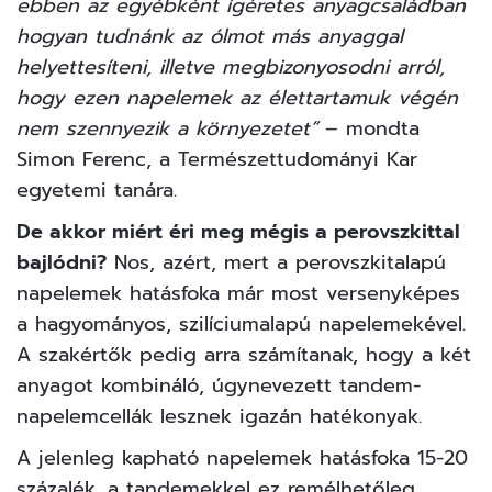
ebben az egyébként ígéretes anyagcsaládban
hogyan tudnánk az ólmot más anyaggal
helyettesíteni, illetve megbizonyosodni arról,
hogy ezen napelemek az élettartamuk végén
nem szennyezik a környezetet”
– mondta
Simon Ferenc, a Természettudományi Kar
egyetemi tanára.
De akkor miért éri meg mégis a perovszkittal
bajlódni?
Nos, azért, mert a perovszkitalapú
napelemek hatásfoka már most versenyképes
a hagyományos, szilíciumalapú napelemekével.
A szakértők pedig arra számítanak, hogy a két
anyagot kombináló, úgynevezett tandem-
napelemcellák lesznek igazán hatékonyak.
A jelenleg kapható napelemek hatásfoka 15-20
százalék, a tandemekkel ez remélhetőleg