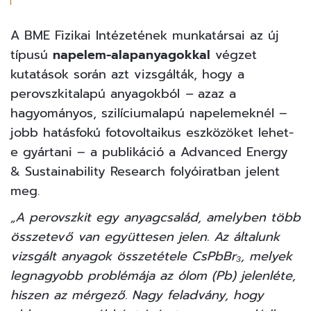
A BME Fizikai Intézetének munkatársai az új
típusú
napelem-alapanyagokkal
végzet
kutatások során azt vizsgálták, hogy a
perovszkitalapú anyagokból
–
azaz a
hagyományos, szilíciumalapú napelemeknél –
jobb hatásfokú fotovoltaikus eszközöket lehet-
e gyártani – a publikáció a
Advanced Energy
& Sustainability Research
folyóiratban jelent
meg.
„A perovszkit egy anyagcsalád, amelyben több
összetevő van együttesen jelen. Az általunk
vizsgált anyagok összetétele CsPbBr₃, melyek
legnagyobb problémája az ólom (Pb) jelenléte,
hiszen az mérgező. Nagy feladvány, hogy