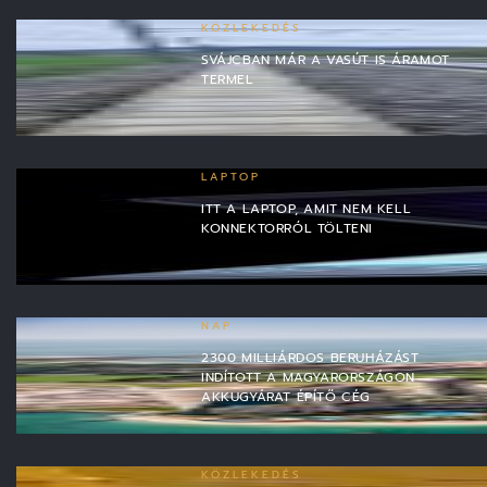
KÖZLEKEDÉS
SVÁJCBAN MÁR A VASÚT IS ÁRAMOT
TERMEL
LAPTOP
ITT A LAPTOP, AMIT NEM KELL
KONNEKTORRÓL TÖLTENI
NAP
2300 MILLIÁRDOS BERUHÁZÁST
INDÍTOTT A MAGYARORSZÁGON
AKKUGYÁRAT ÉPÍTŐ CÉG
KÖZLEKEDÉS