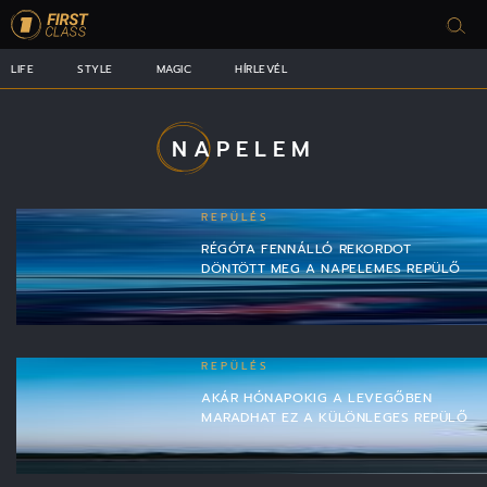
LIFE
STYLE
MAGIC
HÍRLEVÉL
NAPELEM
REPÜLÉS
RÉGÓTA FENNÁLLÓ REKORDOT
DÖNTÖTT MEG A NAPELEMES REPÜLŐ
REPÜLÉS
AKÁR HÓNAPOKIG A LEVEGŐBEN
MARADHAT EZ A KÜLÖNLEGES REPÜLŐ