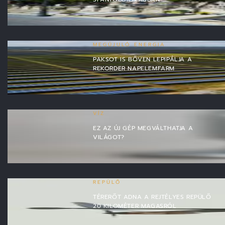
MEGÚJULÓ ENERGIA
PAKSOT IS BŐVEN LEPIPÁLJA A
REKORDER NAPELEMFARM
VÍZ
EZ AZ ÚJ GÉP MEGVÁLTHATJA A
VILÁGOT?
REPÜLŐ
TÉRERŐT ADNA A REJTÉLYES REPÜLŐ
20 KILOMÉTER MAGASRÓL