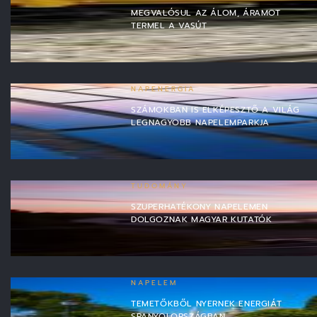
MEGVALÓSUL AZ ÁLOM, ÁRAMOT
TERMEL A VASÚT
NAPENERGIA
SZÁMOKBAN IS ELKÉPESZTŐ A VILÁG
LEGNAGYOBB NAPELEMPARKJA
TUDOMÁNY
SZUPERHATÉKONY NAPELEMEN
DOLGOZNAK MAGYAR KUTATÓK
NAPELEM
TEMETŐKBŐL NYERNEK ENERGIÁT
SPANYOLORSZÁGBAN