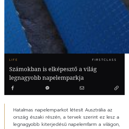
LIFE
FIRSTCLASS
Számokban is elképesztő a világ
legnagyobb napelemparkja
Hatalmas napelemparkot létesít Ausztrália az
ország északi részén, a tervek szerint ez lesz a
legnagyobb kiterjedésű napelemfarm a világon,