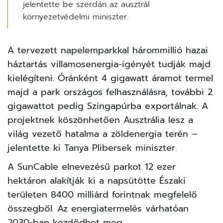
jelentette be szerdán az ausztrál
környezetvédelmi miniszter.
A tervezett
napelemparkkal
hárommillió hazai
háztartás villamosenergia-igényét tudják majd
kielégíteni. Óránként 4 gigawatt áramot termel
majd a park országos felhasználásra, további 2
gigawattot pedig Szingapúrba exportálnak. A
projektnek köszönhetően Ausztrália lesz a
világ vezető hatalma a zöldenergia terén –
jelentette ki Tanya Plibersek miniszter.
A
SunCable
elnevezésű parkot 12 ezer
hektáron alakítják ki a napsütötte Északi
területen 8400 milliárd forintnak megfelelő
összegből. Az energiatermelés várhatóan
2030-ban kezdődhet meg.