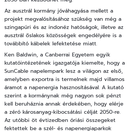
Az ausztrál kormány jóváhagyása mellett a
projekt megvalósításához szükség van még a
szingapúri és az indonéz hatóságok, illetve az
ausztrál őslakos közösségek engedélyére is a
továbbító kábelek lefektetése miatt.
Ken Baldwin, a Canberrai Egyetem egyik
kutatóintézetének igazgatója kiemelte, hogy a
SunCable napelempark lesz a világon az első,
amelyben exportra is termelnek majd villamos
áramot a napenergia hasznosításával. A kutató
szerint a kormánynak még nagyon sok pénzt
kell beruháznia annak érdekében, hogy elérje
a zéró károsanyag-kibocsátási célját 2050-re.
Az utóbbi öt évtizedben óriási összegeket
fektettek be a szél- és napenergiaparkok