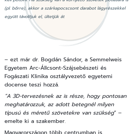
(pl. bőrre), akkor a szárkapocscsont darabot lágyrészekkel
együtt távolítjuk el, ültetjük át
– ezt már dr. Bogdán Sándor, a Semmelweis
Egyetem Arc-Állcsont-Szájsebészeti és
Fogászati Klinika osztályvezető egyetemi
docense teszi hozzá.
“A 3D-tervezésnek az is része, hogy pontosan
meghatározzuk, az adott betegnél milyen
típusú és méretű szövetekre van szükség
” –
emelte ki a szakember.
Magyarországon több centrumban is