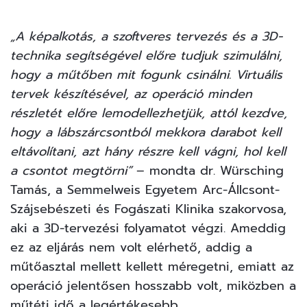
„A képalkotás, a szoftveres tervezés és a 3D-
technika segítségével előre tudjuk szimulálni,
hogy a műtőben mit fogunk csinálni. Virtuális
tervek készítésével, az operáció minden
részletét előre lemodellezhetjük, attól kezdve,
hogy a lábszárcsontból mekkora darabot kell
eltávolítani, azt hány részre kell vágni, hol kell
a csontot megtörni”
– mondta dr. Würsching
Tamás, a Semmelweis Egyetem Arc-Állcsont-
Szájsebészeti és Fogászati Klinika szakorvosa,
aki a 3D-tervezési folyamatot végzi. Ameddig
ez az eljárás nem volt elérhető, addig a
műtőasztal mellett kellett méregetni, emiatt az
operáció jelentősen hosszabb volt, miközben a
műtéti idő a legértékesebb.