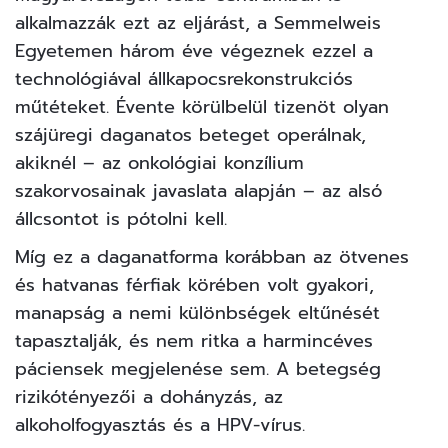
alkalmazzák ezt az eljárást, a Semmelweis
Egyetemen három éve végeznek ezzel a
technológiával állkapocsrekonstrukciós
műtéteket. Évente körülbelül tizenöt olyan
szájüregi daganatos beteget operálnak,
akiknél – az onkológiai konzílium
szakorvosainak javaslata alapján – az alsó
állcsontot is pótolni kell.
Míg ez a daganatforma korábban az ötvenes
és hatvanas férfiak körében volt gyakori,
manapság a nemi különbségek eltűnését
tapasztalják, és nem ritka a harmincéves
páciensek megjelenése sem. A betegség
rizikótényezői a dohányzás, az
alkoholfogyasztás és a HPV-vírus.