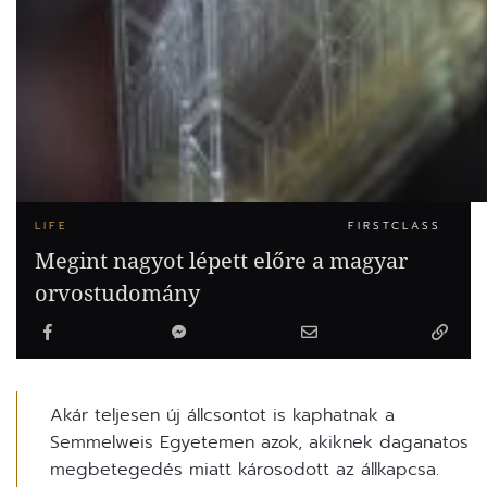
LIFE
FIRSTCLASS
Megint nagyot lépett előre a magyar
orvostudomány
Akár teljesen új állcsontot is kaphatnak a
Semmelweis Egyetemen azok, akiknek daganatos
megbetegedés miatt károsodott az állkapcsa.