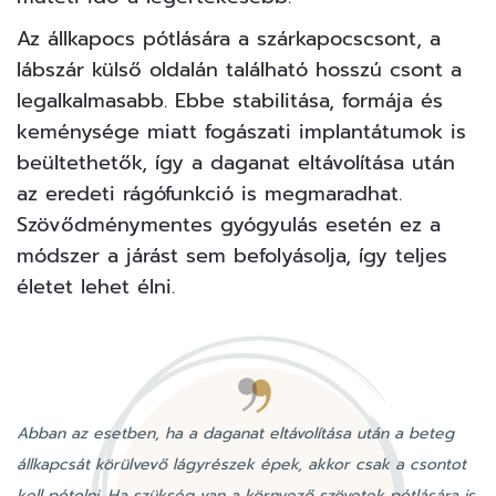
Az állkapocs pótlására a szárkapocscsont, a
lábszár külső oldalán található hosszú csont a
legalkalmasabb. Ebbe stabilitása, formája és
keménysége miatt fogászati implantátumok is
beültethetők, így a daganat eltávolítása után
az eredeti rágófunkció is megmaradhat.
Szövődménymentes gyógyulás esetén ez a
módszer a járást sem befolyásolja, így teljes
életet lehet élni.
Abban az esetben, ha a daganat eltávolítása után a beteg
állkapcsát körülvevő lágyrészek épek, akkor csak a csontot
kell pótolni. Ha szükség van a környező szövetek pótlására is