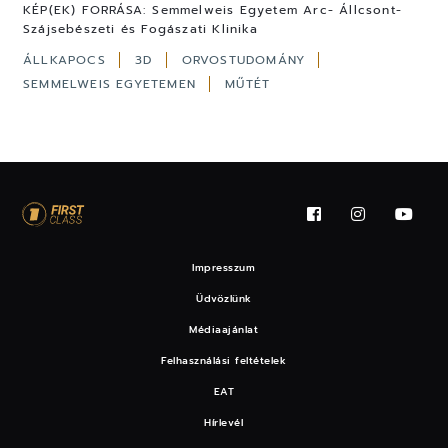
KÉP(EK) FORRÁSA:
Semmelweis Egyetem Arc- Állcsont-
Szájsebészeti és Fogászati Klinika
ÁLLKAPOCS
3D
ORVOSTUDOMÁNY
SEMMELWEIS EGYETEMEN
MŰTÉT
Impresszum
Üdvözlünk
Médiaajánlat
Felhasználási feltételek
EAT
Hírlevél