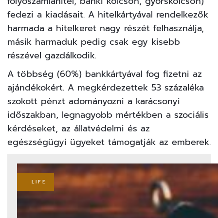
folyószámlahitel, banki kölcsön, gyorskölcsön)
fedezi a kiadásait. A hitelkártyával rendelkezők
harmada a hitelkeret nagy részét felhasználja,
másik harmaduk pedig csak egy kisebb
részével gazdálkodik.
A többség (60%) bankkártyával fog fizetni az
ajándékokért. A megkérdezettek 53 százaléka
szokott pénzt adományozni a karácsonyi
időszakban, legnagyobb mértékben a szociális
kérdéseket, az állatvédelmi és az
egészségügyi ügyeket támogatják az emberek.
LIFE