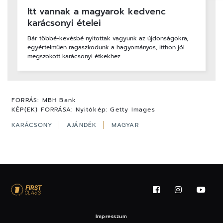
Itt vannak a magyarok kedvenc
karácsonyi ételei
Bár többé-kevésbé nyitottak vagyunk az újdonságokra,
egyértelműen ragaszkodunk a hagyományos, itthon jól
megszokott karácsonyi étkekhez.
FORRÁS:
MBH Bank
KÉP(EK) FORRÁSA:
Nyitókép: Getty Images
KARÁCSONY
AJÁNDÉK
MAGYAR
Impresszum