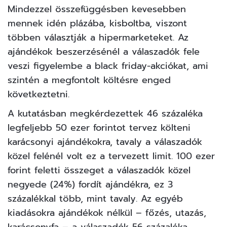
Mindezzel összefüggésben kevesebben
mennek idén plázába, kisboltba, viszont
többen választják a hipermarketeket. Az
ajándékok beszerzésénél a válaszadók fele
veszi figyelembe a black friday-akciókat, ami
szintén a megfontolt költésre enged
következtetni.
A kutatásban megkérdezettek 46 százaléka
legfeljebb 50 ezer forintot tervez költeni
karácsonyi ajándékokra, tavaly a válaszadók
közel felénél volt ez a tervezett limit. 100 ezer
forint feletti összeget a válaszadók közel
negyede (24%) fordít ajándékra, ez 3
százalékkal több, mint tavaly. Az egyéb
kiadásokra ajándékok nélkül – főzés, utazás,
karácsonyfa – a válaszadók 56 százaléka