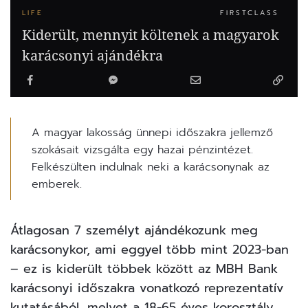
LIFE
FIRSTCLASS
Kiderült, mennyit költenek a magyarok
karácsonyi ajándékra
A magyar lakosság ünnepi időszakra jellemző
szokásait vizsgálta egy hazai pénzintézet.
Felkészülten indulnak neki a karácsonynak az
emberek.
Átlagosan 7 személyt ajándékozunk meg
karácsonykor
, ami eggyel több mint 2023-ban
– ez is kiderült többek között az MBH Bank
karácsonyi időszakra vonatkozó reprezentatív
kutatásából, melyet a 18-65 éves korosztály