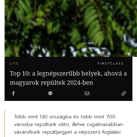
LIFE
FIRSTCLASS
Top 10: a legnépszerűbb helyek, ahová a
magyarok repültek 2024-ben
Több mint 130 országba és több mint 700
városba repültünk idén, illetve rugalmasabban
vásároltunk repülőjegyet a népszerű foglalási