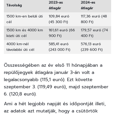
2023-as
2024-es
Távolság
átlagár
átlagár
1500 km-en belüli úti
109,84 euró
117,36 euró (48
cél
(45 300 Ft)
800 Ft)
1500 km és 4000 km
161,61 euró (66
179,57 euró (74
közti úti cél
900 Ft)
400 Ft)
4000 km-nél
585,41 euró
576,13 euró
távolabbi úti cél
(243 000 Ft)
(239 600 Ft)
Összességében az év első 11 hónapjában a
repülőjegyek átlagára január 3-án volt a
legalacsonyabb (115,1 euró). Ezt követte
szeptember 3. (119,49 euró), majd szeptember
6. (120,8 euró).
Ami a hét legjobb napját és időpontját illeti,
az adatok azt mutatják, hogy a csütörtök