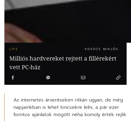
LIFE
KOVÁCS MIKLÓS
Milliós hardvereket rejtett a fillérekért
vett PC-ház
Az internetes árveréseken ritkán ugyan, de még
napjainkban is lehet kincsekre lelni, a pár ezer
forintos ajánlatok mögött néha komoly érték rejlik