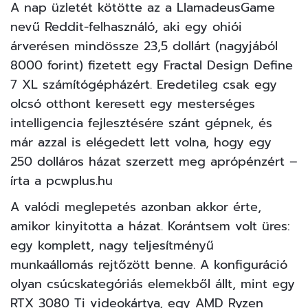
A nap üzletét kötötte az a LlamadeusGame
nevű Reddit-felhasználó, aki egy ohiói
árverésen mindössze 23,5 dollárt (nagyjából
8000 forint) fizetett egy
Fractal Design Define
7 XL
számítógépházért. Eredetileg csak egy
olcsó otthont keresett egy mesterséges
intelligencia fejlesztésére szánt gépnek, és
már azzal is elégedett lett volna, hogy egy
250 dolláros házat szerzett meg aprópénzért –
írta a
pcwplus.hu
A valódi meglepetés azonban akkor érte,
amikor kinyitotta a házat. Korántsem volt üres:
egy komplett, nagy teljesítményű
munkaállomás rejtőzött benne. A
konfiguráció
olyan csúcskategóriás elemekből állt, mint egy
RTX 3080 Ti videokártya, egy AMD Ryzen