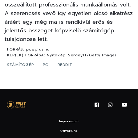
összeállított professzionális munkaállomás volt.
A szerencsés vevő így egyetlen olcsó alkatrész
áráért egy még ma is rendkívül erős és
jelentős összeget képviselő számítógép
tulajdonosa lett.
FORRÁS:
pcwplus.hu
KÉP(EK) FORRÁSA:
Nyitókép: SergeyIT/Getty Images
SZÁMÍTÓGÉP
PC
REDDIT
Impresszum
Üdvözlünk