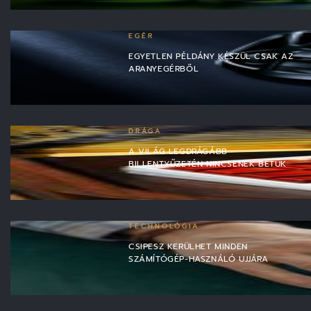
EGÉR
EGYETLEN PÉLDÁNY KÉSZÜL CSAK AZ
ARANYEGÉRBŐL
DRÁGA
A VILÁG LEGDRÁGÁBB
BILLENTYŰZETÉN NINCSENEK BETŰK
TECHNOLÓGIA
CSIPESZ KERÜLHET MINDEN
SZÁMÍTÓGÉP-HASZNÁLÓ UJJÁRA