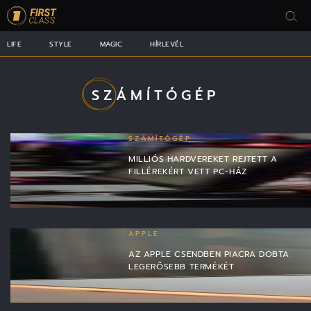
LIFE
STYLE
MAGIC
HÍRLEVÉL
SZÁMÍTÓGÉP
SZÁMÍTÓGÉP
MILLIÓS HARDVEREKET REJTETT A
FILLÉREKÉRT VETT PC-HÁZ
APPLE
AZ APPLE CSENDBEN PIACRA DOBTA
LEGERŐSEBB TERMÉKÉT