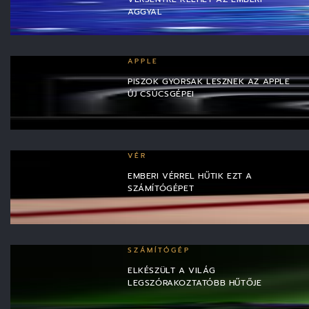
AGGYAL
APPLE
PISZOK GYORSAK LESZNEK AZ APPLE
ÚJ CSÚCSGÉPEI
VÉR
EMBERI VÉRREL HŰTIK EZT A
SZÁMÍTÓGÉPET
SZÁMÍTÓGÉP
ELKÉSZÜLT A VILÁG
LEGSZÓRAKOZTATÓBB HŰTŐJE