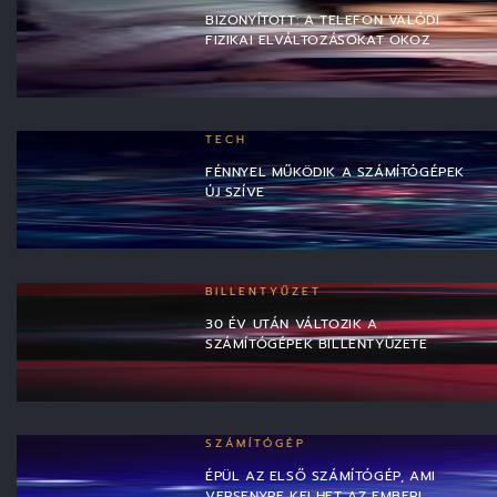
BIZONYÍTOTT: A TELEFON VALÓDI
FIZIKAI ELVÁLTOZÁSOKAT OKOZ
TECH
FÉNNYEL MŰKÖDIK A SZÁMÍTÓGÉPEK
ÚJ SZÍVE
BILLENTYŰZET
30 ÉV UTÁN VÁLTOZIK A
SZÁMÍTÓGÉPEK BILLENTYŰZETE
SZÁMÍTÓGÉP
ÉPÜL AZ ELSŐ SZÁMÍTÓGÉP, AMI
VERSENYRE KELHET AZ EMBERI