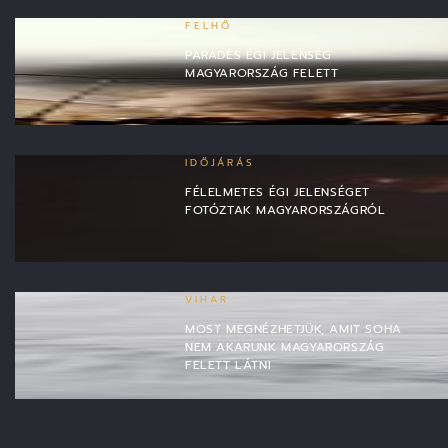
FELHŐ
PARÁDÉS ÉGI JELENSÉG
MAGYARORSZÁG FELETT
IDŐJÁRÁS
FÉLELMETES ÉGI JELENSÉGET
FOTÓZTAK MAGYARORSZÁGRÓL
VIHAR
MOST MEGNÉZHETJÜK, AMIT SOHA
NEM AKARUNK MAGYARORSZÁG
FELETT LÁTNI