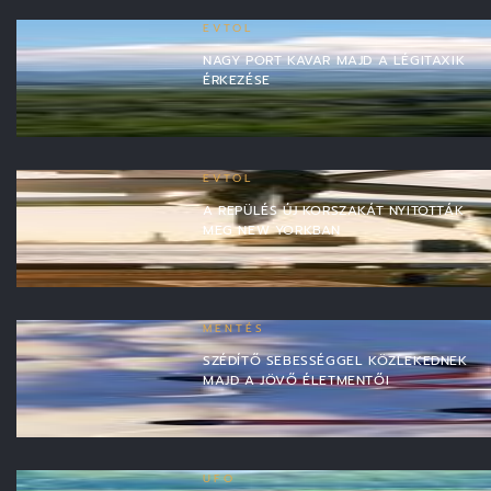
EVTOL
NAGY PORT KAVAR MAJD A LÉGITAXIK
ÉRKEZÉSE
EVTOL
A REPÜLÉS ÚJ KORSZAKÁT NYITOTTÁK
MEG NEW YORKBAN
MENTÉS
SZÉDÍTŐ SEBESSÉGGEL KÖZLEKEDNEK
MAJD A JÖVŐ ÉLETMENTŐI
UFO