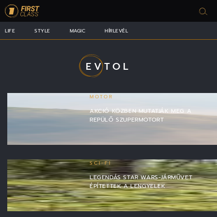
LIFE
STYLE
MAGIC
HÍRLEVÉL
EVTOL
MOTOR
AKCIÓ KÖZBEN MUTATJÁK MEG A
REPÜLŐ SZUPERMOTORT
SCI-FI
LEGENDÁS STAR WARS-JÁRMŰVET
ÉPÍTETTEK A LENGYELEK