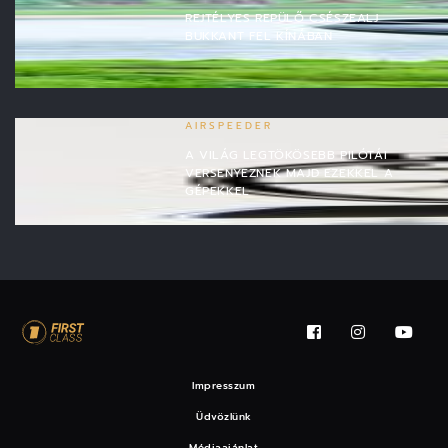
REJTÉLYES REPÜLŐ CSÉSZEALJ
BUKKANT FEL KÍNÁBAN
AIRSPEEDER
A VILÁG LEGTÖKÖSEBB PILÓTÁI
VERSENYEZNEK MAJD EZEKKEL A
GÉPEKKEL
Impresszum
Üdvözlünk
Médiaajánlat