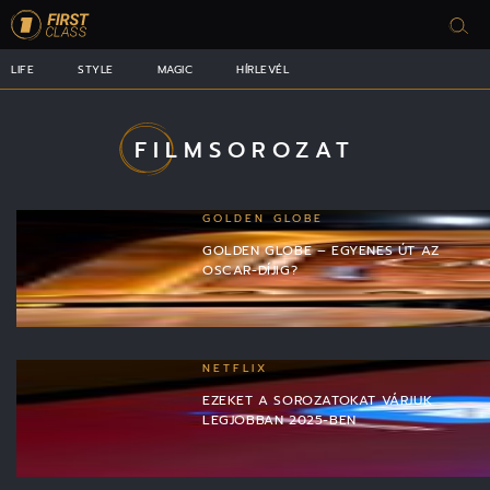
LIFE
STYLE
MAGIC
HÍRLEVÉL
FILMSOROZAT
GOLDEN GLOBE
GOLDEN GLOBE – EGYENES ÚT AZ
OSCAR-DÍJIG?
NETFLIX
EZEKET A SOROZATOKAT VÁRJUK
LEGJOBBAN 2025-BEN