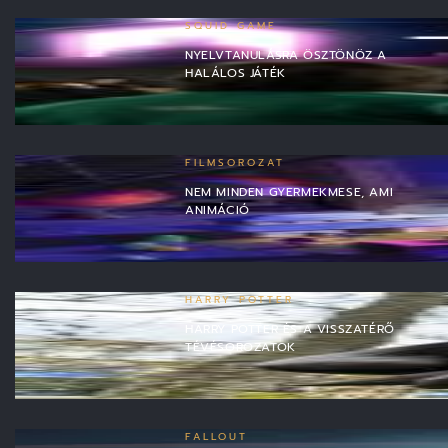
SQUID GAME
NYELVTANULÁSRA ÖSZTÖNÖZ A
HALÁLOS JÁTÉK
FILMSOROZAT
NEM MINDEN GYERMEKMESE, AMI
ANIMÁCIÓ
HARRY POTTER
HARRY POTTER ÉS A VISSZATÉRŐ
TÉVÉSOROZATOK
FALLOUT