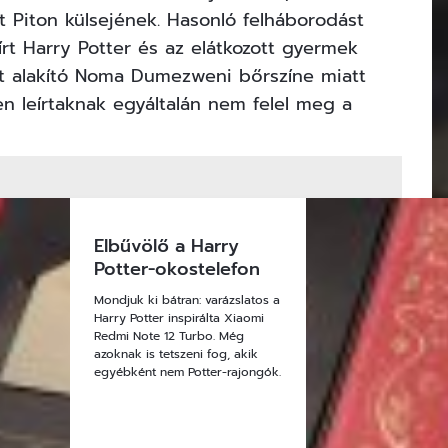
t Piton külsejének. Hasonló felháborodást
l írt Harry Potter és az elátkozott gyermek
ét alakító Noma Dumezweni bőrszíne miatt
n leírtaknak egyáltalán nem felel meg a
Elbűvölő a Harry
Potter-okostelefon
Mondjuk ki bátran: varázslatos a
Harry Potter inspirálta Xiaomi
Redmi Note 12 Turbo. Még
azoknak is tetszeni fog, akik
egyébként nem Potter-rajongók.