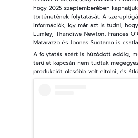
hogy 2025 szeptemberében kaphatjuk
történetének folytatását. A szereplőg
információk, így már azt is tudni, ho
Lumley, Thandiwe Newton, Frances O’
Matarazzo és Joonas Suotamo is csatla
A folytatás azért is húzódott eddig, m
terület kapcsán nem tudtak megegyezni
produkciót olcsóbb volt eltolni, és átkö