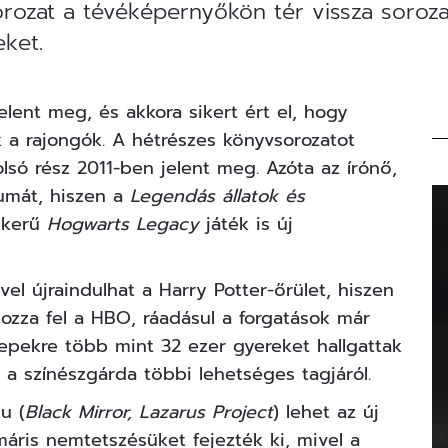
ersorozat a tévéképernyőkön tér vissza soro
eket.
lent meg, és akkora sikert ért el, hogy
 a rajongók. A hétrészes könyvsorozatot
olsó rész 2011-ben jelent meg. Azóta az írónő,
zumát, hiszen a
Legendás állatok és
sikerű
Hogwarts Legacy
játék is új
vel újraindulhat a Harry Potter-őrület, hiszen
ozza fel a HBO, ráadásul a forgatások már
epekre több mint 32 ezer gyereket hallgattak
 a színészgárda többi lehetséges tagjáról.
u (
Black Mirror, Lazarus Project
) lehet az új
máris nemtetszésüket fejezték ki, mivel a