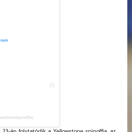
gram
wednesdaynetflix)
3-án folytatódik a Yellowstone spinoffja, az