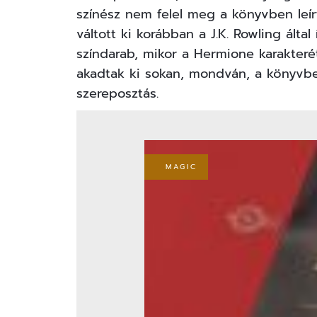
színész nem felel meg a könyvben leír
váltott ki korábban a J.K. Rowling álta
színdarab, mikor a Hermione karakter
akadtak ki sokan, mondván, a könyvbe
szereposztás.
MAGIC