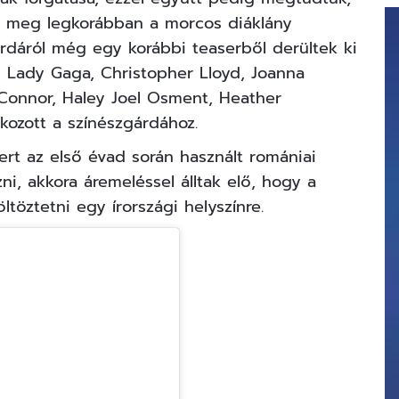
 meg legkorábban a morcos diáklány
árdáról még egy korábbi teaserből derültek ki
gy Lady Gaga, Christopher Lloyd, Joanna
Connor, Haley Joel Osment, Heather
kozott a színészgárdához.
ert az első évad során használt romániai
, akkora áremeléssel álltak elő, hogy a
ltöztetni egy írországi helyszínre.