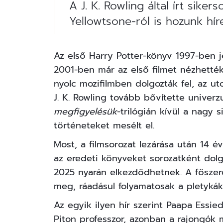
A J. K. Rowling által írt sik
Yellowtsone-ról is hozunk hír
Az első Harry Potter-könyv 1997-ben je
2001-ben már az első filmet nézhették
nyolc mozifilmben dolgozták fel, az ut
J. K. Rowling tovább bővítette univer
megfigyelésük
-trilógián kívül a nagy 
történeteket mesélt el.
Most, a filmsorozat lezárása után 14 év
az eredeti könyveket sorozatként dolg
2025 nyarán elkezdődhetnek. A főszer
meg, ráadásul folyamatosak a pletykák
Az egyik ilyen hír szerint Paapa Essied
Piton professzor, azonban a rajongók 