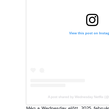
View this post on Insta
A post shared by Wednesday Netflix (@
Még a Wednesday előtt, 2025. február 2