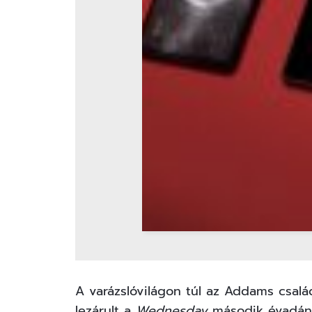
A varázslóvilágon túl az Addams család 
lezárult a
Wednesday
második évadána