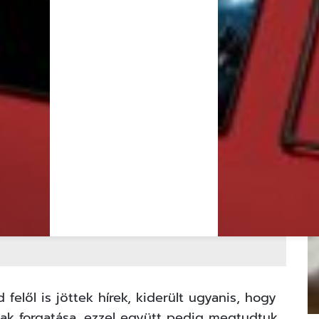
felől is jöttek hírek, kiderült ugyanis, hogy
k forgatása, ezzel együtt pedig megtudtuk,