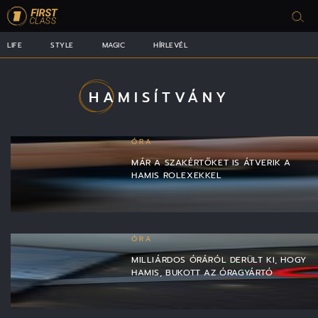
LIFE
STYLE
MAGIC
HÍRLEVÉL
HAMISÍTVÁNY
ÓRA
MÁR A SZAKÉRTŐKET IS ÁTVERIK A
HAMIS ROLEXEKKEL
ÓRA
MILLIÁRDOS ÓRÁRÓL DERÜLT KI, HOGY
HAMIS, BUKOTT AZ ÓRAGYÁRTÓ