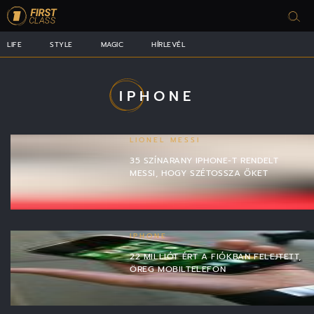
LIFE
STYLE
MAGIC
HÍRLEVÉL
IPHONE
LIONEL MESSI
35 SZÍNARANY IPHONE-T RENDELT
MESSI, HOGY SZÉTOSSZA ŐKET
IPHONE
22 MILLIÓT ÉRT A FIÓKBAN FELEJTETT,
ÖREG MOBILTELEFON