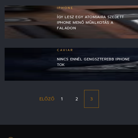
IPHONE
ÍGY LESZ EGY ATOMJAIRA SZEDETT
IPHONE MENŐ MŰALKOTÁS A
FALADON
CAVIAR
NINCS ENNÉL GENGSZTEREBB IPHONE
TOK
ELŐZŐ
1
2
3