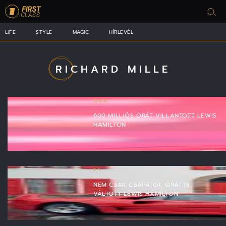
LIFE
STYLE
MAGIC
HÍRLEVÉL
RICHARD MILLE
ÓRA
600 MILLIÓS ÓRÁT VILLANTOTT LEWIS
HAMILTON
F1
NEM CSAK CSAPATOT, ÓRÁT IS
VÁLTOTT LEWIS HAMILTON