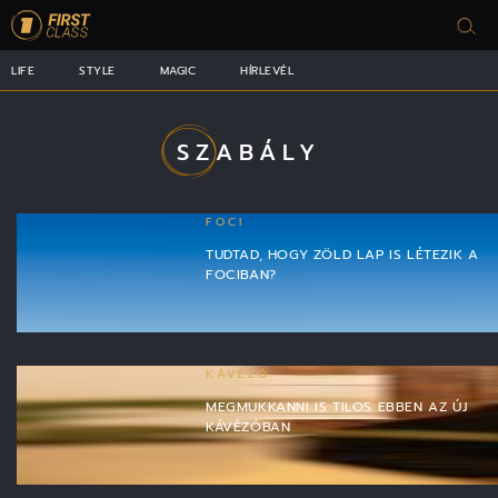
LIFE
STYLE
MAGIC
HÍRLEVÉL
SZABÁLY
FOCI
TUDTAD, HOGY ZÖLD LAP IS LÉTEZIK A
FOCIBAN?
KÁVÉZÓ
MEGMUKKANNI IS TILOS EBBEN AZ ÚJ
KÁVÉZÓBAN