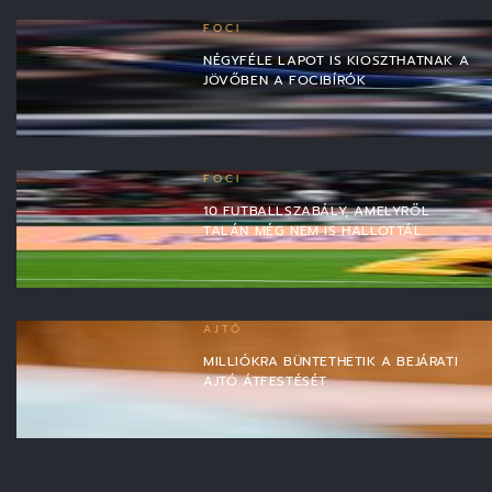
FOCI
NÉGYFÉLE LAPOT IS KIOSZTHATNAK A
JÖVŐBEN A FOCIBÍRÓK
FOCI
10 FUTBALLSZABÁLY, AMELYRŐL
TALÁN MÉG NEM IS HALLOTTÁL
AJTÓ
MILLIÓKRA BÜNTETHETIK A BEJÁRATI
AJTÓ ÁTFESTÉSÉT