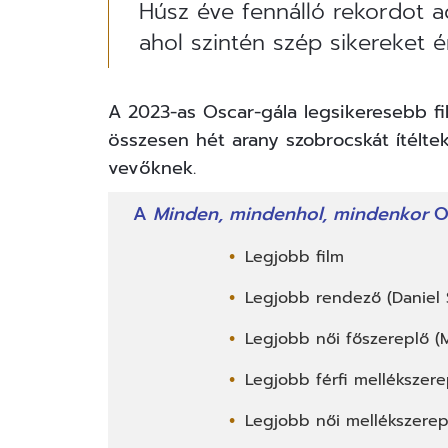
Húsz éve fennálló rekordot a
ahol szintén szép sikereket ér
A 2023-as Oscar-gála legsikeresebb f
összesen hét arany szobrocskát ítéltek
vevőknek.
A
Minden, mindenhol, mindenkor
Os
Legjobb film
Legjobb rendező (Daniel 
Legjobb női főszereplő (
Legjobb férfi mellékszer
Legjobb női mellékszerepl