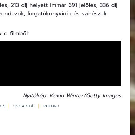
és, 213 díj helyett immár 691 jelölés, 336 díj
rendezők, forgatókönyvírók és színészek
r
c. filmből:
Nyitókép: Kevin Winter/Getty Images
KOR
OSCAR-DÍJ
REKORD