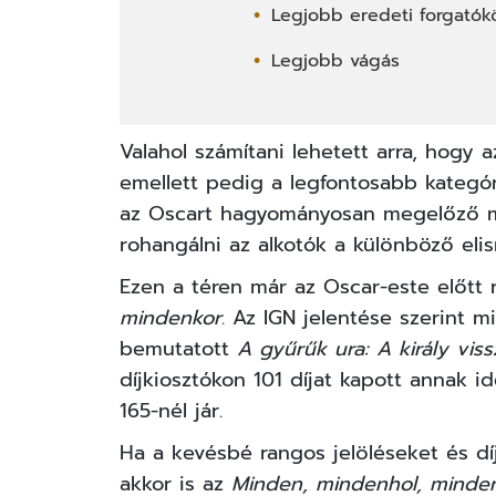
Legjobb eredeti forgatókö
Legjobb vágás
Valahol számítani lehetett arra, hogy a
emellett pedig a legfontosabb kategór
az Oscart hagyományosan megelőző m
rohangálni az alkotók a különböző elis
Ezen a téren már az Oscar-este előtt
mindenkor
. Az
IGN
jelentése szerint mi
bemutatott
A gyűrűk ura: A király viss
díjkiosztókon 101 díjat kapott annak i
165-nél jár.
Ha a kevésbé rangos jelöléseket és dí
akkor is az
Minden, mindenhol, minde