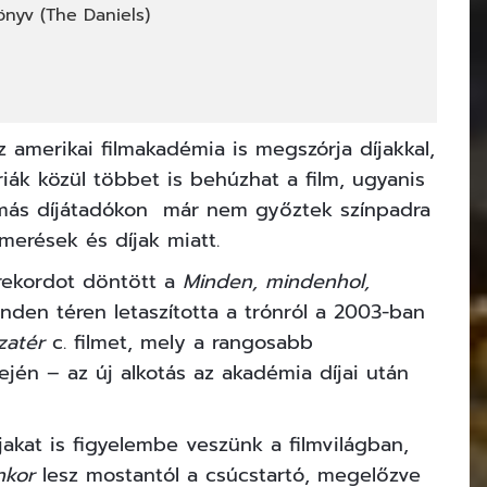
nyv (The Daniels)
z amerikai filmakadémia is megszórja díjakkal,
iák közül többet is behúzhat a film, ugyanis
ás díjátadókon már nem győztek színpadra
merések és díjak miatt.
 rekordot döntött a
Minden, mindenhol,
nden téren letaszította a trónról a 2003-ban
zatér
c. filmet, mely a rangosabb
dején – az új alkotás az akadémia díjai után
jakat is figyelembe veszünk a filmvilágban,
nkor
lesz mostantól a csúcstartó, megelőzve