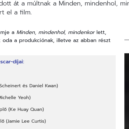
dott át a múltnak a Minden, mindenhol, mi
t el a film.
ilmje a
Minden, mindenhol, mindenkor
lett,
 oda a produkciónak, illetve az abban részt
car-díjai:
Scheinert és Daniel Kwan)
Michelle Yeoh)
eplő (Ke Huay Quan)
ő (Jamie Lee Curtis)