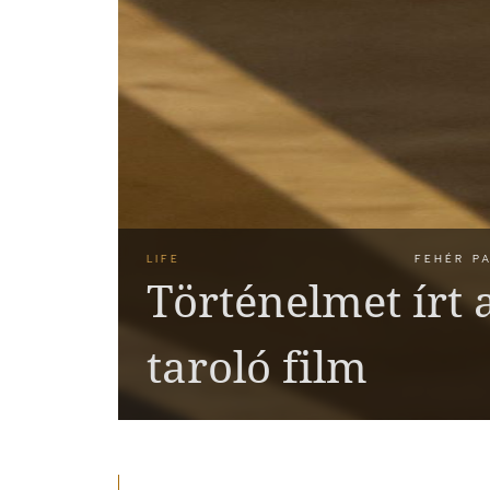
LIFE
FEHÉR PA
Történelmet írt 
taroló film