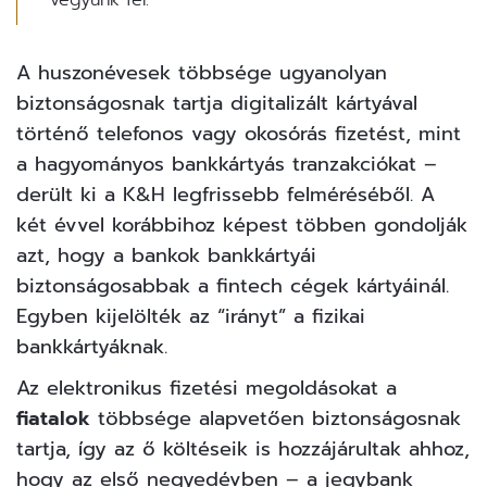
A huszonévesek többsége ugyanolyan
biztonságosnak tartja digitalizált kártyával
történő telefonos vagy okosórás fizetést, mint
a hagyományos bankkártyás tranzakciókat –
derült ki a K&H legfrissebb felméréséből. A
két évvel korábbihoz képest többen gondolják
azt, hogy a bankok bankkártyái
biztonságosabbak a
fintech
cégek kártyáinál.
Egyben kijelölték az “irányt” a fizikai
bankkártyáknak.
Az elektronikus fizetési megoldásokat a
fiatalok
többsége alapvetően biztonságosnak
tartja, így az ő költéseik is hozzájárultak ahhoz,
hogy az első negyedévben – a jegybank