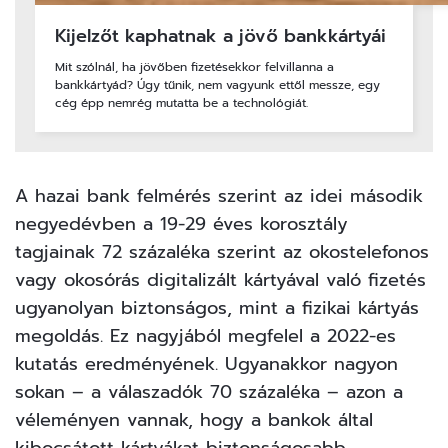
Kijelzőt kaphatnak a jövő bankkártyái
Mit szólnál, ha jövőben fizetésekkor felvillanna a
bankkártyád? Úgy tűnik, nem vagyunk ettől messze, egy
cég épp nemrég mutatta be a technológiát.
A hazai bank felmérés szerint az idei második
negyedévben a 19-29 éves korosztály
tagjainak 72 százaléka szerint az okostelefonos
vagy okosórás digitalizált kártyával való fizetés
ugyanolyan biztonságos, mint a fizikai kártyás
megoldás. Ez nagyjából megfelel a 2022-es
kutatás eredményének. Ugyanakkor nagyon
sokan – a válaszadók 70 százaléka – azon a
véleményen vannak, hogy a bankok által
kibocsátott kártyákat biztonságosabb