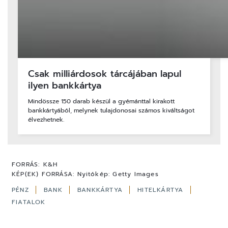
Csak milliárdosok tárcájában lapul
ilyen bankkártya
Mindössze 150 darab készül a gyémánttal kirakott
bankkártyából, melynek tulajdonosai számos kiváltságot
élvezhetnek.
FORRÁS:
K&H
KÉP(EK) FORRÁSA:
Nyitókép: Getty Images
PÉNZ
BANK
BANKKÁRTYA
HITELKÁRTYA
FIATALOK