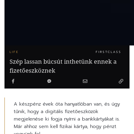
LIFE
FIRSTCLASS
Szép lassan búcsút inthetünk ennek a
fizetőeszköznek
A készpénz évek óta hanyatlóban van, és úgy
tűnik, hogy a digitális fizetőeszközök
megjelenése ki fogja nyírni a bankkártyákat is.
Már ahhoz sem kell fizikai kártya, hogy pénzt
vegyünk fel.