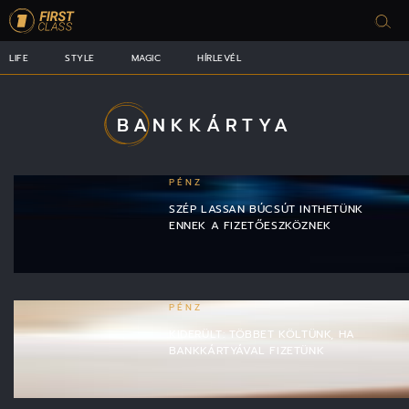
LIFE
STYLE
MAGIC
HÍRLEVÉL
BANKKÁRTYA
PÉNZ
SZÉP LASSAN BÚCSÚT INTHETÜNK
ENNEK A FIZETŐESZKÖZNEK
PÉNZ
KIDERÜLT: TÖBBET KÖLTÜNK, HA
BANKKÁRTYÁVAL FIZETÜNK