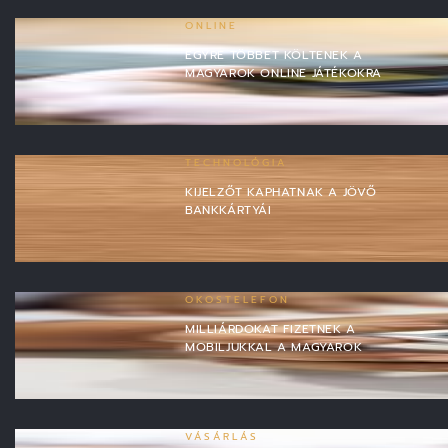
ONLINE
EGYRE TÖBBET KÖLTENEK A
MAGYAROK ONLINE JÁTÉKOKRA
TECHNOLÓGIA
KIJELZŐT KAPHATNAK A JÖVŐ
BANKKÁRTYÁI
OKOSTELEFON
MILLIÁRDOKAT FIZETNEK A
MOBILJUKKAL A MAGYAROK
VÁSÁRLÁS