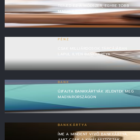
TERJED EZ A MÓDSZER, EGYRE TÖBB
MAGYAR FIZET ÍGY A…
PÉNZ
CSAK MILLIÁRDOSOK TÁRCÁJÁBAN
LAPUL ILYEN BANKKÁRTYA
BANK
ÚJFAJTA BANKKÁRTYÁK JELENTEK MEG
MAGYARORSZÁGON
BANKKÁRTYA
ÍME A MINDENT VIVŐ BANKKÁRTYA,
AMIT CSAK A KIVÁLASZTOTTAK