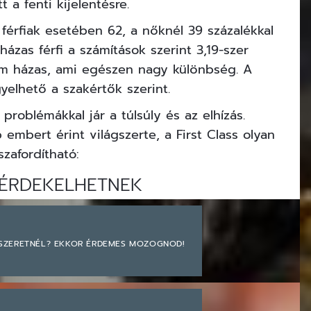
 a fenti kijelentésre.
 férfiak esetében 62, a nőknél 39 százalékkal
 házas férfi a számítások szerint 3,19-szer
nem házas, ami egészen nagy különbség. A
gyelhető a szakértők
szerint.
 problémákkal jár a túlsúly és az
elhízás
.
 embert érint világszerte,
a First Class olyan
szafordítható:
ÉRDEKELHETNEK
 SZERETNÉL? EKKOR ÉRDEMES MOZOGNOD!