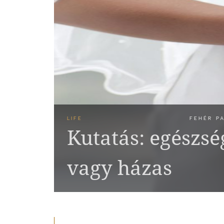
LIFE
FEHÉR PA
Kutatás: egészs
vagy házas