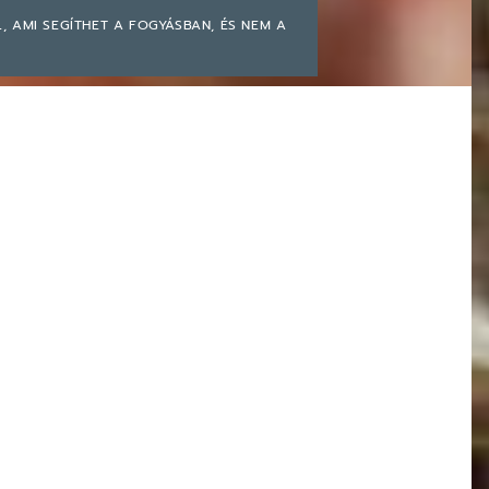
L, AMI SEGÍTHET A FOGYÁSBAN, ÉS NEM A