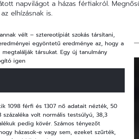
tott napvilágot a házas férfiakról. Megn
z elhízásnak is.
nak vélt – sztereotípiát szokás társítani,
i eredményei egyöntetű eredménye az, hogy a
 megtalálják társukat. Egy új tanulmány
ogító igen
kik 1098 férfi és 1307 nő adatait nézték, 50
 százaléka volt normális testsúlyú, 38,3
ázalékuk pedig kövér. Számos tényezőt
, hogy házasok-e vagy sem, ezeket szűrték,