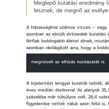
Meglepő kutatási eredmény lá
lesznek, de megnő az esélye a
A házassághoz számos vicces – vagy an
azonban az elmúlt évtizedek kutatás
férfiak boldogabb életet élnek, miután
azonban rávilágított arra, hogy a bold
megnöveli az elhízás kockázatát is.
A kijelentést lengyel kutatók tették, a
éves medián életkorral. Az alanyok 35,3
százaléka már túlsúlyos volt, 26,4 sz
figyelembe vettek náluk azon felül is