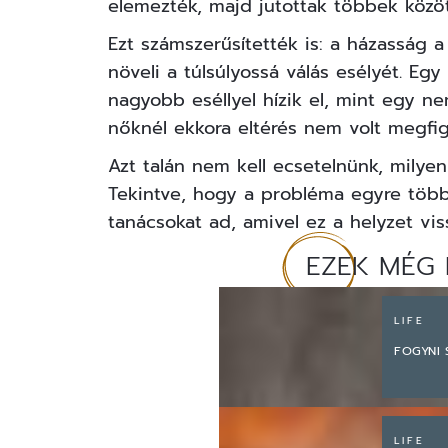
elemezték, majd jutottak többek között
Ezt számszerűsítették is: a házasság a
növeli a túlsúlyossá válás esélyét. Egy
nagyobb eséllyel hízik el, mint egy 
nőknél ekkora eltérés nem volt megfi
Azt talán nem kell ecsetelnünk, milyen
Tekintve, hogy a probléma
egyre több
tanácsokat ad, amivel ez a helyzet vis
EZEK MÉG 
LIFE
FOGYNI
LIFE