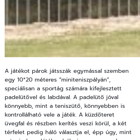
A játékot párok játsszák egymással szemben
egy 10*20 méteres “miniteniszpályán”,
speciálisan a sportág számára kifejlesztett
padelütővel és labdával. A padelütő jóval
könnyebb, mint a teniszütő, könnyebben is
kontrollálható vele a játék. A küzdőteret
üvegfal és részben kerítés veszi körül, a két
térfelet pedig háló választja el, épp úgy, mint