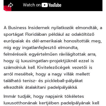
A Business Insidernek nyilatkozók elmondták, a
sportágat Floridában például az odaköltöző
európaiak és dél-amerikaiak honosították meg,
míg egy ingatlanfejlesztő elmondta,
felméréseik egyértelműen rávilágítottak arra,
hogy új luxusingatlan-projektjüknél ezzel is
számolniuk kell. Kivitelezőcégek vezetői is
arról meséltek, hogy a nagy villák mellett
található tenisz- és pickleball-pályákat
elkezdték átalakítani padelpályákká.
Immár tudják, hogy napjaink tökéletes
luxusotthonának kertjében padelpályának kell