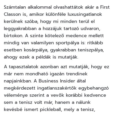
Számtalan alkalommal olvashattátok akár a First
Classon is, amikor különféle luxusingatlanok
kerülnek szóba, hogy mi minden terül el
leggyakrabban a hozzájuk tartozó udvaron,
birtokon. A szinte kötelező medence mellett
mindig van valamilyen sportpálya is: ritkább
esetben kosárpálya, gyakrabban
teniszpálya
,
ahogy
ezek a példák
is mutatják.
A tapasztalatok azonban azt mutatják, hogy ez
már nem mondható igazán trendinek
napjainkban. A Business Insider által
megkérdezett
ingatlanszakértők egybehangzó
véleménye szerint a vevők korábbi kedvence
sem a tenisz volt már, hanem a nálunk
kevésbé ismert pickleball, mely a tenisz,