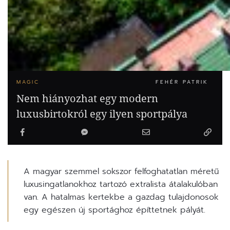
MAGIC
FEHÉR PATRIK
Nem hiányozhat egy modern
luxusbirtokról egy ilyen sportpálya
A magyar szemmel sokszor felfoghatatlan méretű
luxusingatlanokhoz tartozó extralista átalakulóban
van. A hatalmas kertekbe a gazdag tulajdonosok
egy egészen új sportághoz építtetnek pályát.