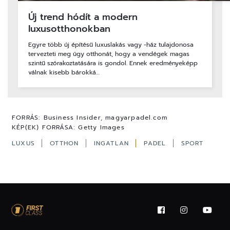
Új trend hódít a modern
luxusotthonokban
Egyre több új építésű luxuslakás vagy -ház tulajdonosa
tervezteti meg úgy otthonát, hogy a vendégek magas
szintű szórakoztatására is gondol. Ennek eredményeképp
válnak kisebb bárokká…
FORRÁS:
Business Insider, magyarpadel.com
KÉP(EK) FORRÁSA:
Getty Images
LUXUS
OTTHON
INGATLAN
PADEL
SPORT