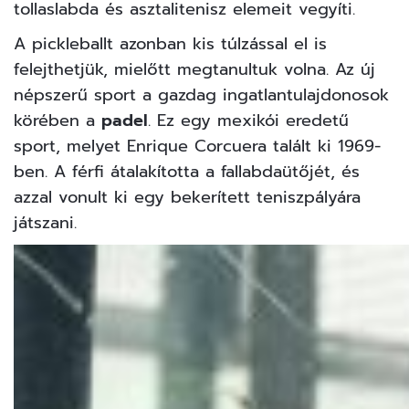
tollaslabda és asztalitenisz elemeit vegyíti.
A pickleballt azonban kis túlzással el is
felejthetjük, mielőtt megtanultuk volna. Az új
népszerű sport a gazdag ingatlantulajdonosok
körében a
padel
. Ez egy mexikói eredetű
sport, melyet Enrique Corcuera talált ki 1969-
ben. A férfi átalakította a fallabdaütőjét, és
azzal vonult ki egy bekerített teniszpályára
játszani.