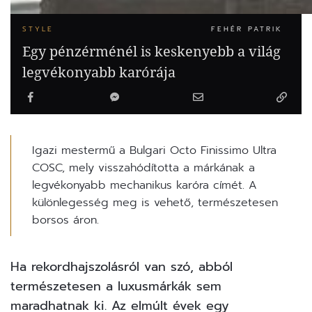
STYLE
FEHÉR PATRIK
Egy pénzérménél is keskenyebb a világ
legvékonyabb karórája
Igazi mestermű a Bulgari Octo Finissimo Ultra
COSC, mely visszahódította a márkának a
legvékonyabb mechanikus karóra címét. A
különlegesség meg is vehető, természetesen
borsos áron.
Ha rekordhajszolásról van szó, abból
természetesen a luxusmárkák sem
maradhatnak ki. Az elmúlt évek egy