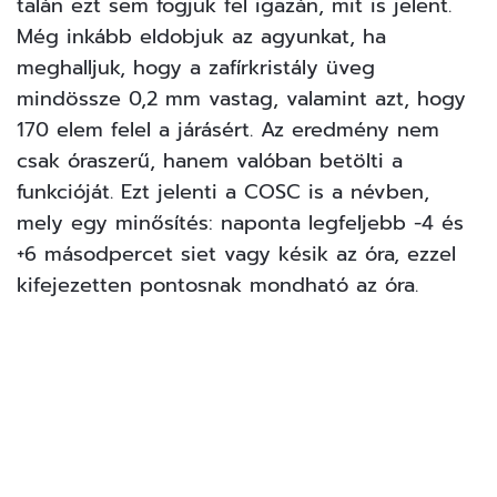
talán ezt sem fogjuk fel igazán, mit is jelent.
Még inkább eldobjuk az agyunkat, ha
meghalljuk, hogy a zafírkristály üveg
mindössze 0,2 mm vastag, valamint azt, hogy
170 elem felel a járásért. Az eredmény nem
csak óraszerű, hanem valóban betölti a
funkcióját. Ezt jelenti a COSC is a névben,
mely egy minősítés: naponta legfeljebb -4 és
+6 másodpercet siet vagy késik az óra, ezzel
kifejezetten pontosnak mondható az óra.