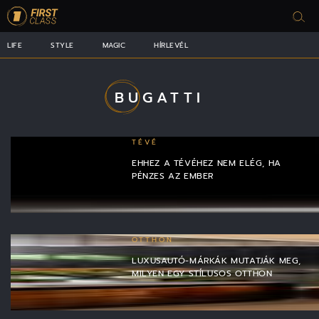
LIFE
STYLE
MAGIC
HÍRLEVÉL
BUGATTI
TÉVÉ
EHHEZ A TÉVÉHEZ NEM ELÉG, HA
PÉNZES AZ EMBER
OTTHON
LUXUSAUTÓ-MÁRKÁK MUTATJÁK MEG,
MILYEN EGY STÍLUSOS OTTHON