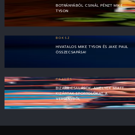
BOTRÁNYÁBÓL CSINÁL PÉNZT MIKE
TYSON
BOKSZ
HIVATALOS MIKE TYSON ÉS JAKE PAUL
ÖSSZECSAPÁSA!
CSALÁS
BIZARR CSALÁSOK, AMELYEK MIATT
KIZÁRTAK SPORTOLÓKAT A
VERSENYBŐL