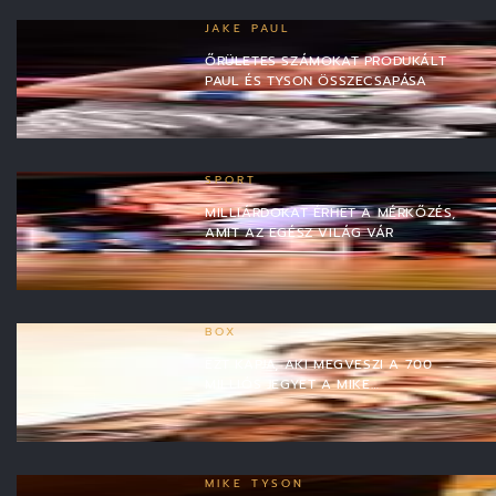
JAKE PAUL
ŐRÜLETES SZÁMOKAT PRODUKÁLT
PAUL ÉS TYSON ÖSSZECSAPÁSA
SPORT
MILLIÁRDOKAT ÉRHET A MÉRKŐZÉS,
AMIT AZ EGÉSZ VILÁG VÁR
BOX
EZT KAPJA, AKI MEGVESZI A 700
MILLIÓS JEGYET A MIKE…
MIKE TYSON