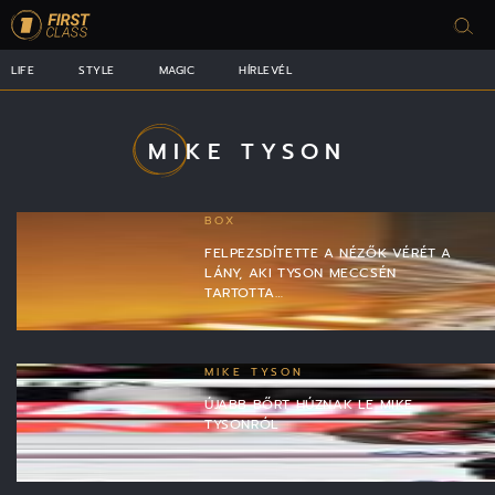
LIFE
STYLE
MAGIC
HÍRLEVÉL
MIKE TYSON
BOX
FELPEZSDÍTETTE A NÉZŐK VÉRÉT A
LÁNY, AKI TYSON MECCSÉN
TARTOTTA…
MIKE TYSON
ÚJABB BŐRT HÚZNAK LE MIKE
TYSONRÓL