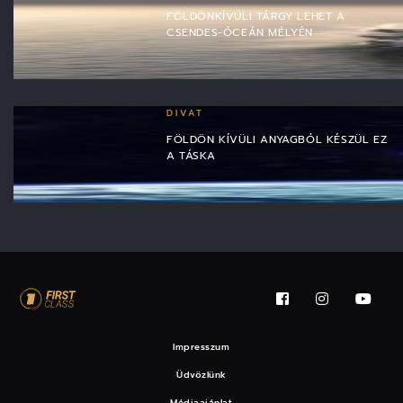
FÖLDÖNKÍVÜLI TÁRGY LEHET A
CSENDES-ÓCEÁN MÉLYÉN
DIVAT
FÖLDÖN KÍVÜLI ANYAGBÓL KÉSZÜL EZ
A TÁSKA
Impresszum
Üdvözlünk
Médiaajánlat