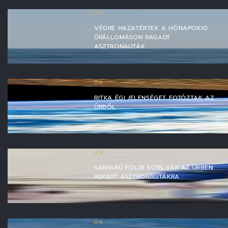
ŰR
VÉGRE HAZATÉRTEK A HÓNAPOKIG
ŰRÁLLOMÁSON RAGADT
ASZTRONAUTÁK
ŰR
RITKA ÉGI JELENSÉGET FOTÓZTAK AZ
ŰRBŐL
ŰR
SANYARÚ FÖLDI SORS VÁR AZ ŰRBEN
REKEDT ASZTRONAUTÁKRA
ŰR