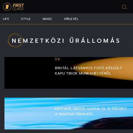
LIFE
STYLE
MAGIC
HÍRLEVÉL
NEMZETKÖZI ŰRÁLLOMÁS
ŰR
BRUTÁL LÁTVÁNYOS FOTÓ KÉSZÜLT
KAPU TIBOR MUNKAHELYÉRŐL
ŰR
MEGVAN, MIKOR HAGYJA EL A FÖLDET
A MAGYAR ŰRHAJÓS