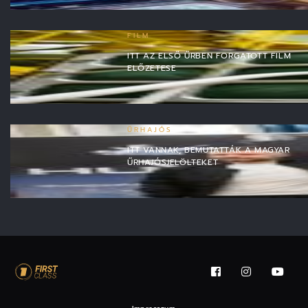
FILM
ITT AZ ELSŐ ŰRBEN FORGATOTT FILM
ELŐZETESE
ŰRHAJÓS
ITT VANNAK, BEMUTATTÁK A MAGYAR
ŰRHAJÓSJELÖLTEKET