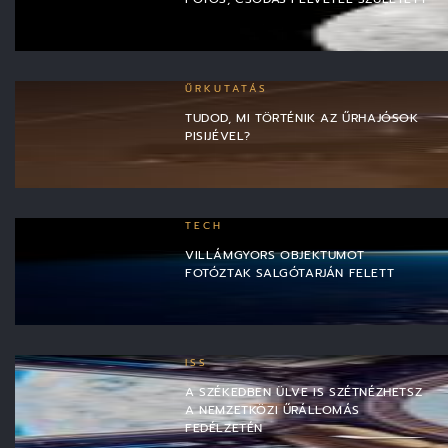
ŰRKUTATÁS
TUDOD, MI TÖRTÉNIK AZ ŰRHAJÓSOK
PISIJÉVEL?
TECH
VILLÁMGYORS OBJEKTUMOT
FOTÓZTAK SALGÓTARJÁN FELETT
ISS
A SZÉKEDBEN ÜLVE IS SZÉTNÉZHETSZ
A NEMZETKÖZI ŰRÁLLOMÁS
FEDÉLZETÉN