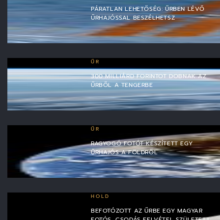
PÁRATLAN LEHETŐSÉG: ŰRBEN LÉVŐ
ŰRHAJÓSSAL BESZÉLHETSZ
ŰR
300 MILLIÁRD FORINTOT DOBNAK AZ
ŰRBŐL A TENGERBE
ŰR
RAGYOGÓ FOTÓT KÉSZÍTETT EGY
ŰRHAJÓS A FÖLDRŐL
HOLD
BEFOTÓZOTT AZ ŰRBE EGY MAGYAR
FOTÓS, CSODÁS FELVÉTEL SZÜLETETT