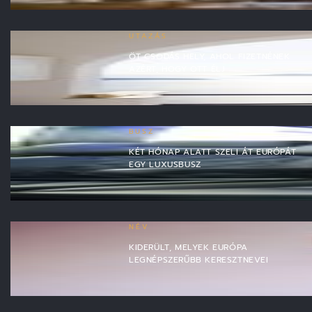
UTAZÁS
ÖT CSODÁS HELY, AHOL FIZETNÉNEK
AZÉRT, HOGY OTT ÉLJ
BUSZ
KÉT HÓNAP ALATT SZELI ÁT EURÓPÁT
EGY LUXUSBUSZ
NÉV
KIDERÜLT, MELYEK EURÓPA
LEGNÉPSZERŰBB KERESZTNEVEI