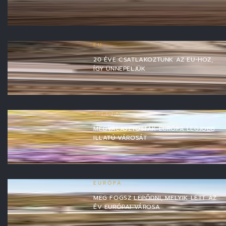
EU
20 ÉVE CSATLAKOZTUNK AZ EU-HOZ,
ÍGY ÜNNEPELJÜK
EURÓPA
MEGVÁLASZTOTTÁK EURÓPA LEGJOBB
ILLATÚ VÁROSÁT
EURÓPA
MEG FOGSZ LEPŐDNI, MELYIK LETT AZ
ÉV EURÓPAI VÁROSA