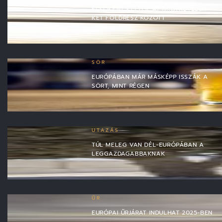
ELSŐKÉNT KELTEK ÁT DRÓTKÖTÉLEN
KÉT FÖLDRÉSZ KÖZÖTT
SÖR
EURÓPÁBAN MÁR MÁSKÉPP ISSZÁK A
SÖRT, MINT RÉGEN
UTAZÁS
TÚL MELEG VAN DÉL-EURÓPÁBAN A
LEGGAZDAGABBAKNAK
ŰR
EURÓPAI ŰRJÁRAT INDULHAT 2025-BEN