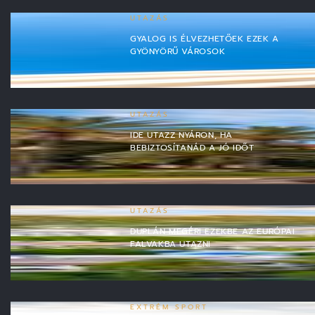
UTAZÁS
GYALOG IS ÉLVEZHETŐEK EZEK A
GYÖNYÖRŰ VÁROSOK
UTAZÁS
IDE UTAZZ NYÁRON, HA
BEBIZTOSÍTANÁD A JÓ IDŐT
UTAZÁS
DUPLÁN MEGÉRI EZEKBE AZ EURÓPAI
FALVAKBA UTAZNI
EXTRÉM SPORT