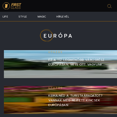
LIFE
STYLE
MAGIC
HÍRLEVÉL
EURÓPA
UTAZÁS
EZ A TÍZ LEGMENŐBB VÁROSRÉSZ
EURÓPÁBAN, MI IS OTT VAGYUNK…
UTAZÁS
KERÜLNÉD A TURISTAÁRADATOT?
VANNAK MÉG REJTETT KINCSEK
EURÓPÁBAN