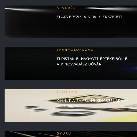
ÁRVERÉS
ELÁRVEREZIK A KIRÁLY ÉKSZEREIT
SPANYOLORSZÁG
TURISTÁK ELHAGYOTT ÉRTÉKEIBŐL ÉL
A KINCSVADÁSZ BÚVÁR
SAMSUNG
KINYÍLT A SAMSUNG KINCSESLÁDÁJA,
NÉZD MIT REJT!
GYŰRŰ