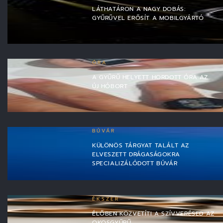
LÁTHATÁRON A NAGY DOBÁS:
GYŰRŰVEL ERŐSÍT A MOBILGYÁRTÓ
ÓRA
A GYŰRŰ HELYETT HORDOTT ÓRA AZ
ÚJ HÓBORT
BÚVÁR
KÜLÖNÖS TÁRGYAT TALÁLT AZ
ELVESZETT DRÁGASÁGOKRA
SPECIALIZÁLÓDOTT BÚVÁR
ÉKSZER
ÉLŐBEN KÖZVETÍTI A SZÍVVERÉSED AZ
OKOSGYŰRŰ