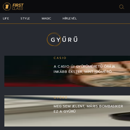
LIFE
STYLE
MAGIC
HÍRLEVÉL
GYŰRŰ
CASIO
A CASIO ÚJ GYŰRŰMÉRETŰ ÓRÁJA
INKÁBB ÉKSZER, MINT IDŐMÉRŐ
GYŰRŰ
MEG SEM JELENT, MÁRIS BOMBASIKER
EZ A GYŰRŰ