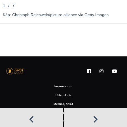
1
/
7
Kép: Christoph Reichwein/picture alliance via Getty Images
Impresszum
Üdvözlünk
Médiaajánlat
Felhasználási feltételek
EAT