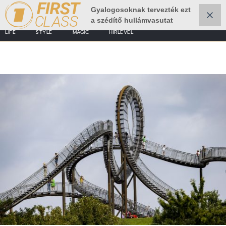
Gyalogosoknak tervezték ezt
a szédítő hullámvasutat
LIFE
STYLE
MAGIC
HÍRLEVÉL