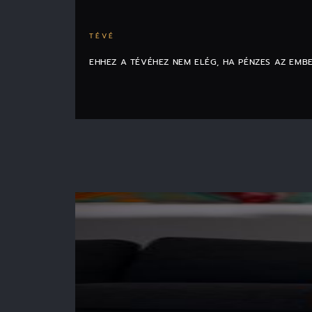
TÉVÉ
EHHEZ A TÉVÉHEZ NEM ELÉG, HA PÉNZES AZ EMB