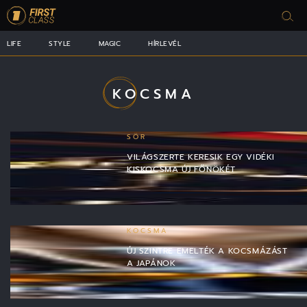
LIFE
STYLE
MAGIC
HÍRLEVÉL
KOCSMA
SÖR
VILÁGSZERTE KERESIK EGY VIDÉKI
KISKOCSMA ÚJ FŐNÖKÉT
KOCSMA
ÚJ SZINTRE EMELTÉK A KOCSMÁZÁST
A JAPÁNOK