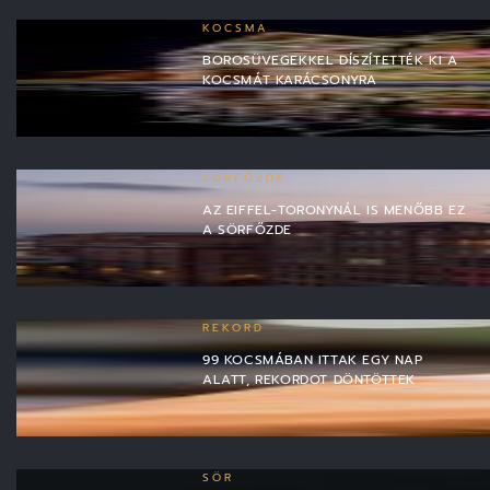
KOCSMA
BOROSÜVEGEKKEL DÍSZÍTETTÉK KI A
KOCSMÁT KARÁCSONYRA
SÖRFŐZDE
AZ EIFFEL-TORONYNÁL IS MENŐBB EZ
A SÖRFŐZDE
REKORD
99 KOCSMÁBAN ITTAK EGY NAP
ALATT, REKORDOT DÖNTÖTTEK
SÖR