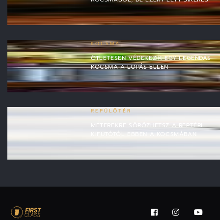
KOCSMA
ÖTLETESEN VÉDEKEZIK EGY LEGENDÁS
KOCSMA A LOPÁS ELLEN
REPÜLŐTÉR
MÉTEREKRE SÖRÖZHETSZ A REPTÉRI
KIFUTÓTÓL EBBEN A KOCSMÁBAN