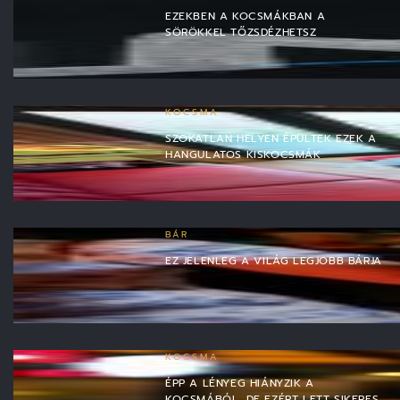
EZEKBEN A KOCSMÁKBAN A
SÖRÖKKEL TŐZSDÉZHETSZ
KOCSMA
SZOKATLAN HELYEN ÉPÜLTEK EZEK A
HANGULATOS KISKOCSMÁK
BÁR
EZ JELENLEG A VILÁG LEGJOBB BÁRJA
KOCSMA
ÉPP A LÉNYEG HIÁNYZIK A
KOCSMÁBÓL, DE EZÉRT LETT SIKERES