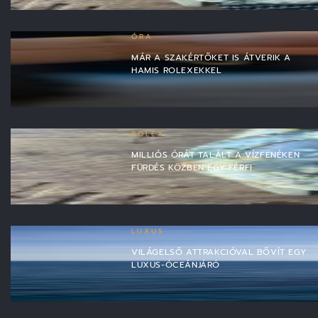
ÓRA
MÁR A SZAKÉRTŐKET IS ÁTVERIK A
HAMIS ROLEXEKKEL
ROLEX
MILLIÓS ÓRÁT TALÁLT A VÍZFENÉKEN
FÜRDÉS KÖZBEN EGY FÉRFI
LUXUS
VILÁGELSŐ ATTRAKCIÓVAL BŐVÍT EGY
LUXUS-ÓCEÁNJÁRÓ