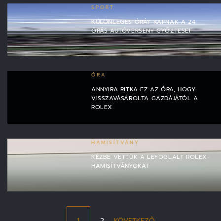
SPORT
KÜLÖNLEGES ÓRÁT KAPNAK A 24
ÓRÁS AUTÓVERSENY GYŐZTESEI
ÓRA
ANNYIRA RITKA EZ AZ ÓRA, HOGY
VISSZAVÁSÁROLTA GAZDÁJÁTÓL A
ROLEX
HAMISÍTVÁNY
KÉZBE VETTÜK A LEFOGLALT ROLEX-
HAMISÍTVÁNYOKAT
1
2
KÖVETKEZŐ