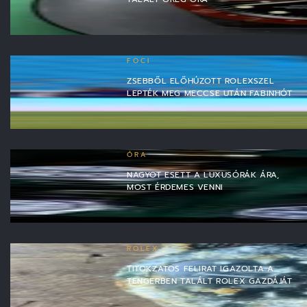
FOCI
ZSEBBŐL ELŐHÚZOTT ROLEXSZEL
LEPTÉK MEG MECCSE UTÁN FABINHÓT
ÓRA
NAGYOT ESETT A LUXUSÓRÁK ÁRA,
MOST ÉRDEMES VENNI
ROLEX
TITOKZATOS FELIRAT IGAZOLTA A
TENGERBEN TALÁLT ROLEX GAZDÁJÁT