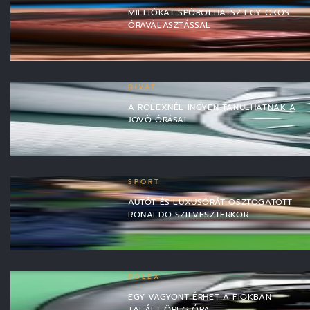
MILLIÓKAT SPÓROLHATSZ EGY OKOS
ÓRAVÁLASZTÁSSAL
DIVAT
A ROLEXNÉL INGYEN TANULHATNAK A
JÖVŐ ÓRÁSAI
SPORT
AUTÓT ÉS LUXUSÓRÁT OSZTOGATOTT
RONALDO SZILVESZTERKOR
ROLEX
EGY VAGYONT ÉRHET A FIÓKBAN
TALÁLT ÖREG ÓRA