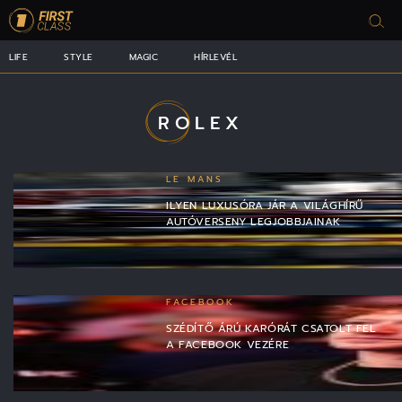
LIFE
STYLE
MAGIC
HÍRLEVÉL
ROLEX
LE MANS
ILYEN LUXUSÓRA JÁR A VILÁGHÍRŰ
AUTÓVERSENY LEGJOBBJAINAK
FACEBOOK
SZÉDÍTŐ ÁRÚ KARÓRÁT CSATOLT FEL
A FACEBOOK VEZÉRE