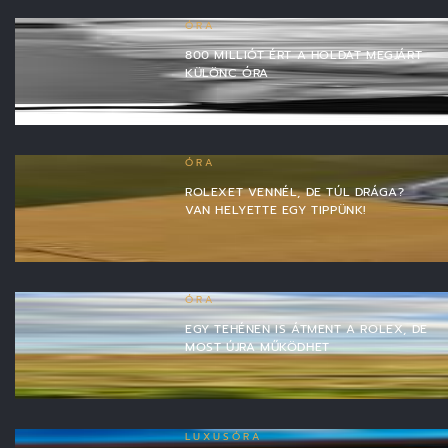
ÓRA
800 MILLIÓT ÉRT A HOLDAT MEGJÁRT
KÜLÖNC ÓRA
ÓRA
ROLEXET VENNÉL, DE TÚL DRÁGA?
VAN HELYETTE EGY TIPPÜNK!
ÓRA
EGY TEHÉNEN IS ÁTMENT A ROLEX, DE
MOST ÚJRA MŰKÖDHET
LUXUSÓRA